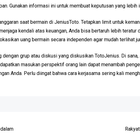
an. Gunakan informasi ini untuk membuat keputusan yang lebih i
anggaran saat bermain di JeniusToto. Tetapkan limit untuk kemand
enjaga kendali atas keuangan, Anda bisa bertaruh lebih teratur 
lokasikan uang bermain secara independen agar mudah terlihat j
g dengan grup atau diskusi yang diskusikan TotoJenius. Di sana,
endapatkan masukan perspektif orang lain dapat menambah peng
an Anda. Perlu diingat bahwa cara kerjasama sering kali mengh
 dalam
Rakyat