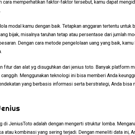
 cara memperhatikan faktor-faktor tersebut, kamu dapat mengi
.
lola modal kamu dengan baik. Tetapkan anggaran tertentu untuk be
ang bijak, misalnya taruhan tetap atau persentase dari jumlah m
r-besaran. Dengan cara metode pengelolaan uang yang baik, kam
.
 fitur dan alat yg disuguhkan dari jenius toto. Banyak platform 
g canggih. Menggunakan teknologi ini bisa memberi Anda keunggu
ndekatan yang berbasis informasi serta berstrategi, Anda bis
Jenius
ng di JeniusToto adalah dengan mengerti struktur lomba. Mengana
 atau kombinasi yang sering terjadi. Dengan meneliti data ini