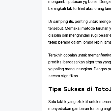
mengambil putusan yg benar. Dengan
barangkali tak terlihat atas orang lain
Di samping itu, penting untuk menge
tersebut. Memakai metode taruhan y
disiplin dan menghindari rugi besa
tetap berada dalam lomba lebih lama
Terakhir, cobalah untuk memanfaatkan
prediksi berdasarkan algoritma yan
yg paling menguntungkan. Dengan pe
secara signifikan.
Tips Sukses di Toto
Satu taktik yang efektif untuk mena
menyediakan gambaran tentang angka