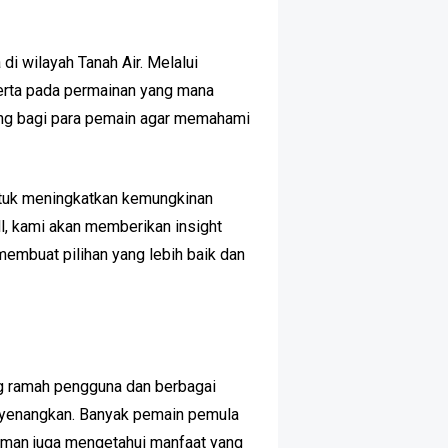
di wilayah Tanah Air. Melalui
serta pada permainan yang mana
ing bagi para pemain agar memahami
untuk meningkatkan kemungkinan
l, kami akan memberikan insight
embuat pilihan yang lebih baik dan
ang ramah pengguna dan berbagai
nyenangkan. Banyak pemain pemula
laman juga mengetahui manfaat yang