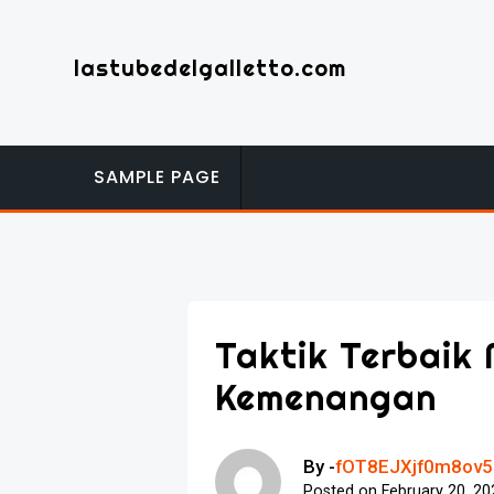
Skip
to
lastubedelgalletto.com
content
SAMPLE PAGE
Taktik Terbaik
Kemenangan
By -
fOT8EJXjf0m8ov5
Posted on
February 20, 20