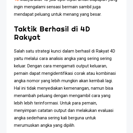
ingin mengalami sensasi bermain sambil juga
mendapat peluang untuk menang yang besar.
Taktik Berhasil di 4D
Rakyat
Salah satu strategi kunci dalam berhasil di Rakyat 4D
yaitu melalui cara analisis angka yang sering sering
keluar. Dengan cara mengamati output keluaran,
pemain dapat mengidentifikasi corak atau kombinasi
angka nomor yang lebih mungkin akan kembali lagi.
Hal ini tidak menyediakan kemenangan, namun bisa
menambah peluang dengan mengambil cara yang
lebih lebih terinformasi. Untuk para pemain,
menyimpan catatan output dan melakukan evaluasi
angka sederhana sering kali berguna untuk
merumuskan angka yang dipilih.