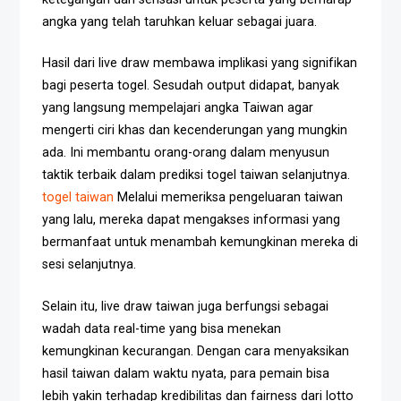
angka yang telah taruhkan keluar sebagai juara.
Hasil dari live draw membawa implikasi yang signifikan
bagi peserta togel. Sesudah output didapat, banyak
yang langsung mempelajari angka Taiwan agar
mengerti ciri khas dan kecenderungan yang mungkin
ada. Ini membantu orang-orang dalam menyusun
taktik terbaik dalam prediksi togel taiwan selanjutnya.
togel taiwan
Melalui memeriksa pengeluaran taiwan
yang lalu, mereka dapat mengakses informasi yang
bermanfaat untuk menambah kemungkinan mereka di
sesi selanjutnya.
Selain itu, live draw taiwan juga berfungsi sebagai
wadah data real-time yang bisa menekan
kemungkinan kecurangan. Dengan cara menyaksikan
hasil taiwan dalam waktu nyata, para pemain bisa
lebih yakin terhadap kredibilitas dan fairness dari lotto