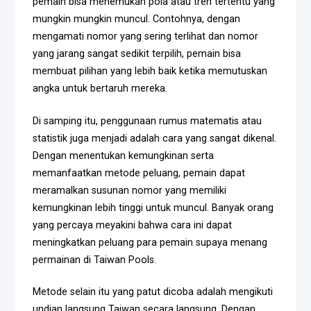
pemain bisa menemukan pola atau tren tertentu yang
mungkin mungkin muncul. Contohnya, dengan
mengamati nomor yang sering terlihat dan nomor
yang jarang sangat sedikit terpilih, pemain bisa
membuat pilihan yang lebih baik ketika memutuskan
angka untuk bertaruh mereka.
Di samping itu, penggunaan rumus matematis atau
statistik juga menjadi adalah cara yang sangat dikenal.
Dengan menentukan kemungkinan serta
memanfaatkan metode peluang, pemain dapat
meramalkan susunan nomor yang memiliki
kemungkinan lebih tinggi untuk muncul. Banyak orang
yang percaya meyakini bahwa cara ini dapat
meningkatkan peluang para pemain supaya menang
permainan di Taiwan Pools.
Metode selain itu yang patut dicoba adalah mengikuti
undian langsung Taiwan secara langsung. Dengan