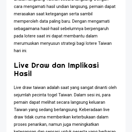
cara mengamati hasil undian langsung, pemain dapat
merasakan saat ketegangan serta sambil
memperoleh data paling baru. Dengan mengamati
sebagaimana hasil-hasil sebelumnya berpengaruh
pada lotere saat ini dapat membantu dalam
merumuskan menyusun strategi bagi lotere Taiwan
hari ini.
Live Draw dan Implikasi
Hasil
Live draw taiwan adalah saat yang sangat dinanti oleh
sejumlah pecinta togel Taiwan. Dalam sesi ini, para
pemain dapat melihat secara langsung keluaran
Taiwan yang sedang berlangsung. Keberadaan live
draw tidak cuma memberikan keterbukaan dalam
proses penarikan, namun juga meningkatkan
ketegangan dan sensasi untuk peserta yang berharap