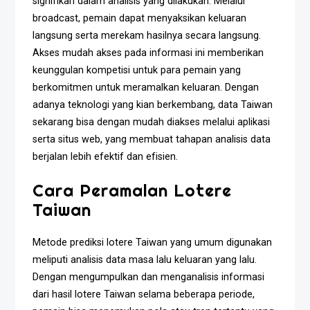
signifikan dalam analisis yang dilakukan. Melalui
broadcast, pemain dapat menyaksikan keluaran
langsung serta merekam hasilnya secara langsung.
Akses mudah akses pada informasi ini memberikan
keunggulan kompetisi untuk para pemain yang
berkomitmen untuk meramalkan keluaran. Dengan
adanya teknologi yang kian berkembang, data Taiwan
sekarang bisa dengan mudah diakses melalui aplikasi
serta situs web, yang membuat tahapan analisis data
berjalan lebih efektif dan efisien.
Cara Peramalan Lotere
Taiwan
Metode prediksi lotere Taiwan yang umum digunakan
meliputi analisis data masa lalu keluaran yang lalu.
Dengan mengumpulkan dan menganalisis informasi
dari hasil lotere Taiwan selama beberapa periode,