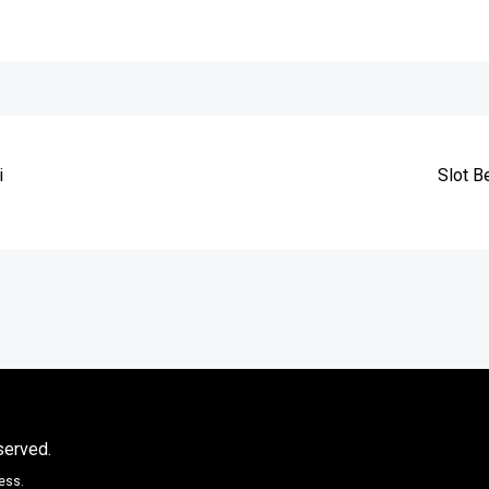
i
Slot B
served.
ess.