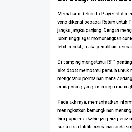
Memahami Return to Player slot meru
yang dikenal sebagai Return untuk 
jangka jangka panjang. Dengan men
lebih tinggi agar memenangkan cont
lebih rendah, maka pemilihan permai
Di samping mengetahui RTP, penting p
slot dapat membantu pemula untuk m
mengetahui permainan mana sedang l
orang-orang yang ingin ingin mening
Pada akhirnya, memanfaatkan informa
meningkatkan kemungkinan menang. D
lagi populer di kalangan para pemain
serta ubah taktik permainan anda su