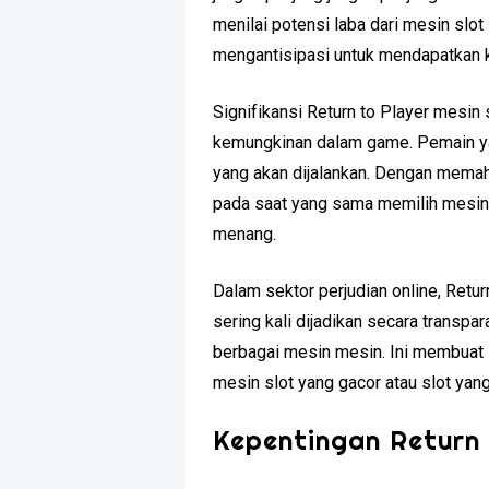
menilai potensi laba dari mesin slot
mengantisipasi untuk mendapatkan k
Signifikansi Return to Player mesi
kemungkinan dalam game. Pemain ya
yang akan dijalankan. Dengan memah
pada saat yang sama memilih mesin 
menang.
Dalam sektor perjudian online, Retu
sering kali dijadikan secara transp
berbagai mesin mesin. Ini membuat 
mesin slot yang gacor atau slot yan
Kepentingan Return 