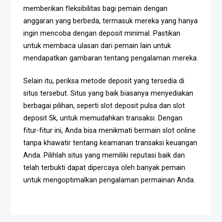
memberikan fleksibilitas bagi pemain dengan
anggaran yang berbeda, termasuk mereka yang hanya
ingin mencoba dengan deposit minimal. Pastikan
untuk membaca ulasan dari pemain lain untuk
mendapatkan gambaran tentang pengalaman mereka.
Selain itu, periksa metode deposit yang tersedia di
situs tersebut. Situs yang baik biasanya menyediakan
berbagai pilihan, seperti slot deposit pulsa dan slot
deposit 5k, untuk memudahkan transaksi. Dengan
fitur-fitur ini, Anda bisa menikmati bermain slot online
tanpa khawatir tentang keamanan transaksi keuangan
Anda. Pilihlah situs yang memiliki reputasi baik dan
telah terbukti dapat dipercaya oleh banyak pemain
untuk mengoptimalkan pengalaman permainan Anda.