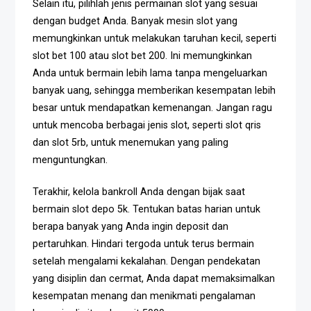
Selain itu, pilihlah jenis permainan slot yang sesuai
dengan budget Anda. Banyak mesin slot yang
memungkinkan untuk melakukan taruhan kecil, seperti
slot bet 100 atau slot bet 200. Ini memungkinkan
Anda untuk bermain lebih lama tanpa mengeluarkan
banyak uang, sehingga memberikan kesempatan lebih
besar untuk mendapatkan kemenangan. Jangan ragu
untuk mencoba berbagai jenis slot, seperti slot qris
dan slot 5rb, untuk menemukan yang paling
menguntungkan.
Terakhir, kelola bankroll Anda dengan bijak saat
bermain slot depo 5k. Tentukan batas harian untuk
berapa banyak yang Anda ingin deposit dan
pertaruhkan. Hindari tergoda untuk terus bermain
setelah mengalami kekalahan. Dengan pendekatan
yang disiplin dan cermat, Anda dapat memaksimalkan
kesempatan menang dan menikmati pengalaman