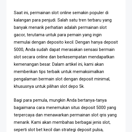
Saat ini, permainan slot online semakin populer di
kalangan para penjudi. Salah satu tren terbaru yang
banyak menarik perhatian adalah permainan slot
gacor, terutama untuk para pemain yang ingin
memulai dengan deposito kecil. Dengan hanya deposit
5000, Anda sudah dapat merasakan sensasi bermain
slot secara online dan berkesempatan mendapatkan
kemenangan besar. Dalam artikel ini, kami akan
memberikan tips terbaik untuk memaksimalkan
pengalaman bermain slot dengan deposit minimal,
khususnya untuk pilihan slot depo 5k.
Bagi para pemula, mungkin Anda bertanya-tanya
bagaimana cara menemukan situs deposit 5000 yang
terpercaya dan menawarkan permainan slot qris yang
menarik. Kami akan membahas berbagai jenis slot,
seperti slot bet kecil dan strategi deposit pulsa,