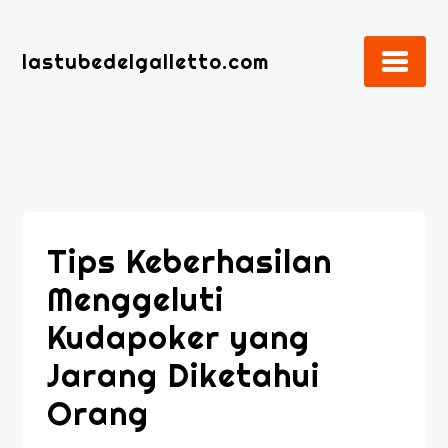
Skip
to
lastubedelgalletto.com
content
Tips Keberhasilan
Menggeluti
Kudapoker yang
Jarang Diketahui
Orang