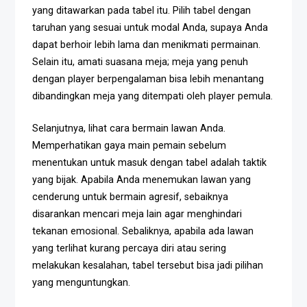
yang ditawarkan pada tabel itu. Pilih tabel dengan
taruhan yang sesuai untuk modal Anda, supaya Anda
dapat berhoir lebih lama dan menikmati permainan.
Selain itu, amati suasana meja; meja yang penuh
dengan player berpengalaman bisa lebih menantang
dibandingkan meja yang ditempati oleh player pemula.
Selanjutnya, lihat cara bermain lawan Anda.
Memperhatikan gaya main pemain sebelum
menentukan untuk masuk dengan tabel adalah taktik
yang bijak. Apabila Anda menemukan lawan yang
cenderung untuk bermain agresif, sebaiknya
disarankan mencari meja lain agar menghindari
tekanan emosional. Sebaliknya, apabila ada lawan
yang terlihat kurang percaya diri atau sering
melakukan kesalahan, tabel tersebut bisa jadi pilihan
yang menguntungkan.