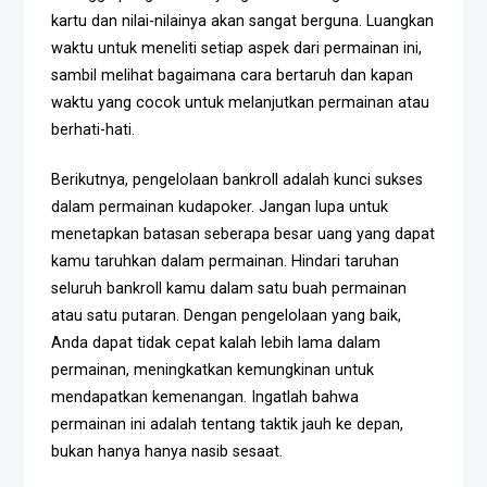
kartu dan nilai-nilainya akan sangat berguna. Luangkan
waktu untuk meneliti setiap aspek dari permainan ini,
sambil melihat bagaimana cara bertaruh dan kapan
waktu yang cocok untuk melanjutkan permainan atau
berhati-hati.
Berikutnya, pengelolaan bankroll adalah kunci sukses
dalam permainan kudapoker. Jangan lupa untuk
menetapkan batasan seberapa besar uang yang dapat
kamu taruhkan dalam permainan. Hindari taruhan
seluruh bankroll kamu dalam satu buah permainan
atau satu putaran. Dengan pengelolaan yang baik,
Anda dapat tidak cepat kalah lebih lama dalam
permainan, meningkatkan kemungkinan untuk
mendapatkan kemenangan. Ingatlah bahwa
permainan ini adalah tentang taktik jauh ke depan,
bukan hanya hanya nasib sesaat.