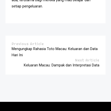
ada, terutama bagi mereka yang mau belajar dari
setiap pengeluaran.
Previous Article
Mengungkap Rahasia Toto Macau: Keluaran dan Data
Hari Ini
Next Article
Keluaran Macau: Dampak dan Interpretasi Data