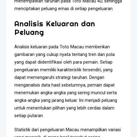
menempatkan taruhan pada Toto Macau 4D, sehingga
menciptakan peluang emas di setiap pengeluaran.
Analisis Keluaran dan
Peluang
Analisis keluaran pada Toto Macau memberikan
gambaran yang cukup nyata tentang tren dan pola
yang dapat diidentifikasi oleh para pemain. Setiap
pengeluaran memiliki karakteristik tersendiri, yang
dapat memengaruhi strategi taruhan. Dengan
menganalisis data hasil sebelumnya, pemain dapat
menemukan angka-angka yang sering muncul serta
angka-angka yang jarang keluar. Ini menjadi peluang
untuk menentukan pilihan yang lebih cerdas dalam
setiap putaran.
Statistik dari pengeluaran Macau menampilkan variasi