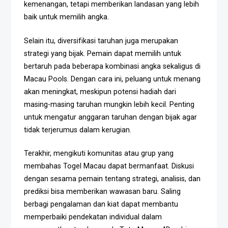
kemenangan, tetapi memberikan landasan yang lebih
baik untuk memilih angka.
Selain itu, diversifikasi taruhan juga merupakan
strategi yang bijak. Pemain dapat memilih untuk
bertaruh pada beberapa kombinasi angka sekaligus di
Macau Pools. Dengan cara ini, peluang untuk menang
akan meningkat, meskipun potensi hadiah dari
masing-masing taruhan mungkin lebih kecil. Penting
untuk mengatur anggaran taruhan dengan bijak agar
tidak terjerumus dalam kerugian.
Terakhir, mengikuti komunitas atau grup yang
membahas Togel Macau dapat bermanfaat. Diskusi
dengan sesama pemain tentang strategi, analisis, dan
prediksi bisa memberikan wawasan baru. Saling
berbagi pengalaman dan kiat dapat membantu
memperbaiki pendekatan individual dalam