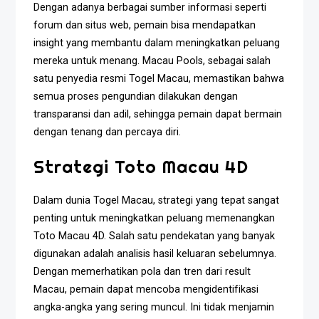
Dengan adanya berbagai sumber informasi seperti
forum dan situs web, pemain bisa mendapatkan
insight yang membantu dalam meningkatkan peluang
mereka untuk menang. Macau Pools, sebagai salah
satu penyedia resmi Togel Macau, memastikan bahwa
semua proses pengundian dilakukan dengan
transparansi dan adil, sehingga pemain dapat bermain
dengan tenang dan percaya diri.
Strategi Toto Macau 4D
Dalam dunia Togel Macau, strategi yang tepat sangat
penting untuk meningkatkan peluang memenangkan
Toto Macau 4D. Salah satu pendekatan yang banyak
digunakan adalah analisis hasil keluaran sebelumnya.
Dengan memerhatikan pola dan tren dari result
Macau, pemain dapat mencoba mengidentifikasi
angka-angka yang sering muncul. Ini tidak menjamin