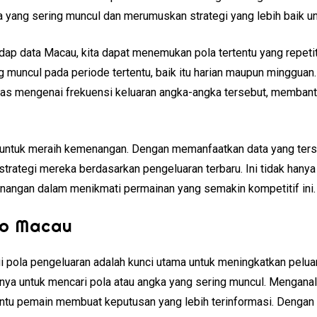
 yang sering muncul dan merumuskan strategi yang lebih baik un
dap data Macau, kita dapat menemukan pola tertentu yang repetiti
 muncul pada periode tertentu, baik itu harian maupun mingguan. 
las mengenai frekuensi keluaran angka-angka tersebut, memba
nci untuk meraih kemenangan. Dengan memanfaatkan data yang ter
trategi mereka berdasarkan pengeluaran terbaru. Ini tidak hany
nangan dalam menikmati permainan yang semakin kompetitif ini.
to Macau
 pola pengeluaran adalah kunci utama untuk meningkatkan pelua
ya untuk mencari pola atau angka yang sering muncul. Menganali
tu pemain membuat keputusan yang lebih terinformasi. Dengan