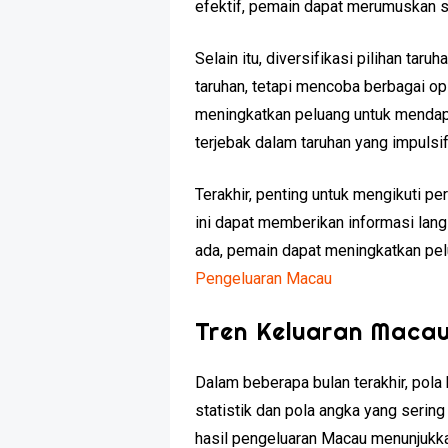
efektif, pemain dapat merumuskan st
Selain itu, diversifikasi pilihan ta
taruhan, tetapi mencoba berbagai op
meningkatkan peluang untuk mendapat
terjebak dalam taruhan yang impulsif
Terakhir, penting untuk mengikuti p
ini dapat memberikan informasi lan
ada, pemain dapat meningkatkan pel
Pengeluaran Macau
Tren Keluaran Maca
Dalam beberapa bulan terakhir, po
statistik dan pola angka yang serin
hasil pengeluaran Macau menunjukka