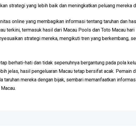
an strategi yang lebih baik dan meningkatkan peluang mereka 
unitas online yang membagikan informasi tentang taruhan dan has
terkini, termasuk hasil dari Macau Pools dan Toto Macau hari i
yesuaikan strategi mereka, mengikuti tren yang berkembang, s
tap berhati-hati dan tidak sepenuhnya bergantung pada pola kelu
ih jelas, hasil pengeluaran Macau tetap bersifat acak. Pemain d
a taruhan mereka dengan bijak, sembari memanfaatkan informas
 Macau.