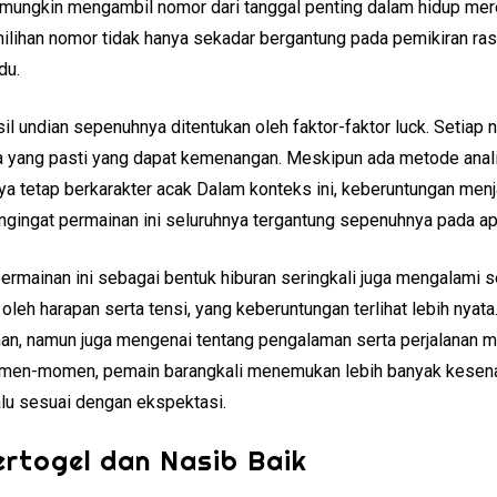
mungkin mengambil nomor dari tanggal penting dalam hidup merek
milihan nomor tidak hanya sekadar bergantung pada pemikiran ras
du.
hasil undian sepenuhnya ditentukan oleh faktor-faktor luck. Seti
ara yang pasti yang dapat kemenangan. Meskipun ada metode analis
nya tetap berkarakter acak Dalam konteks ini, keberuntungan menj
engingat permainan ini seluruhnya tergantung sepenuhnya pada a
mainan ini sebagai bentuk hiburan seringkali juga mengalami s
i oleh harapan serta tensi, yang keberuntungan terlihat lebih nyat
nan, namun juga mengenai tentang pengalaman serta perjalanan m
en-momen, pemain barangkali menemukan lebih banyak kesena
alu sesuai dengan ekspektasi.
rtogel dan Nasib Baik