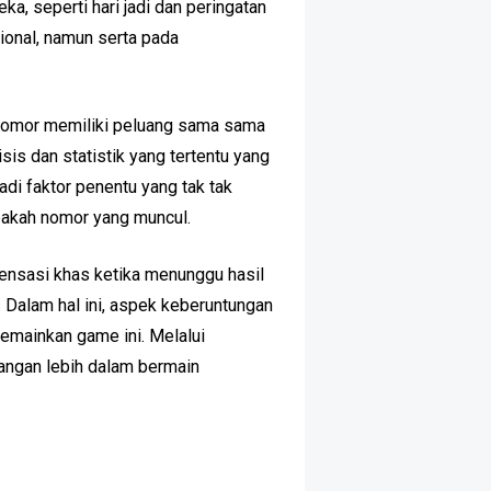
a, seperti hari jadi dan peringatan
ional, namun serta pada
ap nomor memiliki peluang sama sama
is dan statistik yang tertentu yang
adi faktor penentu yang tak tak
pakah nomor yang muncul.
ensasi khas ketika menunggu hasil
a. Dalam hal ini, aspek keberuntungan
emainkan game ini. Melalui
ngan lebih dalam bermain