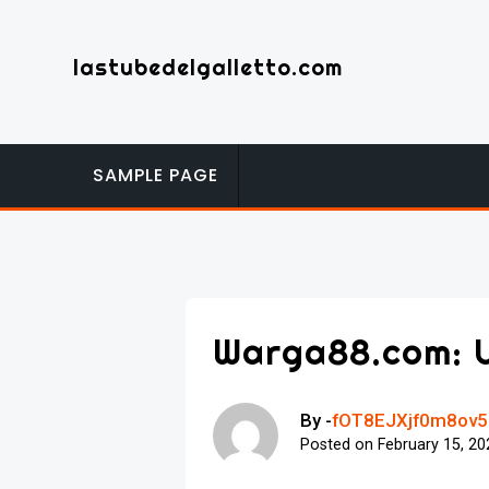
Skip
to
lastubedelgalletto.com
content
SAMPLE PAGE
Warga88.com: U
By -
fOT8EJXjf0m8ov5
Posted on
February 15, 20