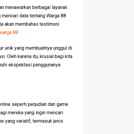
ngan menawarkan berbagai layanan
g mencari data tentang Warga 88
 kita akan membahas testimoni
warga 88
tur unik yang membuatnya unggul di
. Oleh karena itu, krusial bagi kita
enuhi ekspektasi penggunanya
nline seperti perjudian dan game.
bagi mereka yang ingin mencari
 yang variatif, termasuk jenis