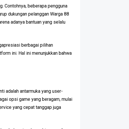
g. Contohnya, beberapa pengguna
 grup dukungan pelanggan Warga 88
rena adanya bantuan yang selalu
apresiasi berbagai pilihan
orm ini. Hal ini menunjukkan bahwa
nti adalah antarmuka yang user-
bagai opsi game yang beragam, mulai
rvice yang cepat tanggap juga