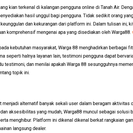
ang kian terkenal di kalangan pengguna online di Tanah Air. De
enyediakan hasil unggul bagi pengguna. Tidak sedikit orang yan
 keunggulan dan kekurangan dari platform ini. Dalam tulisan ini,
uan komprehensif mengenai apa yang disediakan oleh Warga88.
 pada kebutuhan masyarakat, Warga 88 menghadirkan berbagai fi
 seperti halnya layanan lain, testimoni pengguna dapat bervariasi
andu testimoni, dan menilai apakah Warga 88 sesungguhnya mem
ntang topik ini.
enjadi alternatif banyak sekali user dalam beragam aktivitas o
if dan aksesibilitas yang mudah, Warga88 muncul sebagai solusi 
ta menghibur. Platform ini dikenal dikenal berkat rangkaian game
ainan langsung dealer.