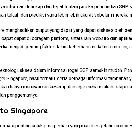
anya informasi lengkap dan tepat tentang angka pengundian SGP s
an telaah dan prediksi yang lebih lebih akurat sebelum mereka 
pore menghadirkan output yang dapat yang dapat diakses oleh semu
apat dapat di beragam platform, antara lain website dan aplikas
sedia menjadi penting faktor dalam keberhasilan dalam game ini, 
knologi, akses dalam informasi togel SGP semakin mudah. Para
l Singapore, hasil terbaru, serta berbagai informasi tambahan y
 bukan hanya menawarkan kesempatan agar menang akan tetapi 
mlah penggemarnya.
tto Singapore
ormasi penting untuk para pemain yang mau mengetahui nomor yan