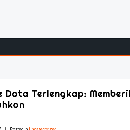
e Data Terlengkap: Memberi
uhkan
6
Posted in
Uncategorized