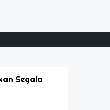
kan Segala