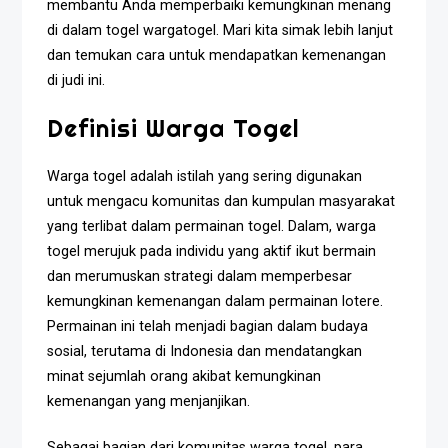
membantu Anda memperbaiki kemungkinan menang
di dalam togel wargatogel. Mari kita simak lebih lanjut
dan temukan cara untuk mendapatkan kemenangan
di judi ini.
Definisi Warga Togel
Warga togel adalah istilah yang sering digunakan
untuk mengacu komunitas dan kumpulan masyarakat
yang terlibat dalam permainan togel. Dalam, warga
togel merujuk pada individu yang aktif ikut bermain
dan merumuskan strategi dalam memperbesar
kemungkinan kemenangan dalam permainan lotere.
Permainan ini telah menjadi bagian dalam budaya
sosial, terutama di Indonesia dan mendatangkan
minat sejumlah orang akibat kemungkinan
kemenangan yang menjanjikan.
Sebagai bagian dari komunitas warga togel, para