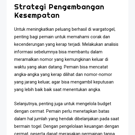
Strategi Pengembangan
Kesempatan
Untuk meningkatkan peluang berhasil di wargatogel,
penting bagi pemain untuk memahami corak dan
kecenderungan yang kerap terjadi. Melakukan analisis
informasi sebelumnya bisa membantu dalam
meramalkan nomor yang kemungkinan keluar di
waktu yang akan datang. Pemain bisa mencatat
angka-angka yang kerap dilihat dan nomor-nomor
yang jarang keluar, agar bisa mengambil keputusan
yang lebih baik baik saat menentukan angka.
Selanjutnya, penting juga untuk mengelola budget
dengan cermat. Pemain perlu menetapkan batas
dalam hal jumlah yang hendak dibelanjakan pada saat
bermain togel. Dengan pengelolaan keuangan dengan
cermat, peserta dapat merasakan permainan tanpa