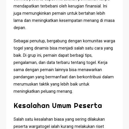
mendapatkan terbebani oleh kerugian finansial. Ini
juga memungkinkan pemain untuk bertahan lebih
lama dan meningkatkan kesempatan menang di masa
depan.
Sebagai penutup, bergabung dengan komunitas warga
togel yang dinamis bisa menjadi salah satu cara yang
baik. Di grup ini, pemain dapat berbagi tips,
pengalaman, dan data terbaru tentang togel. Kerja
sama dengan pemain lainnya bisa menawarkan
pandangan yang bermanfaat dan berkontribusi dalam
merumuskan taktik yang lebih baik untuk
meningkatkan peluang menang.
Kesalahan Umum Peserta
Salah satu kesalahan biasa yang sering dilakukan
peserta wargatogel ialah kurang melakukan riset