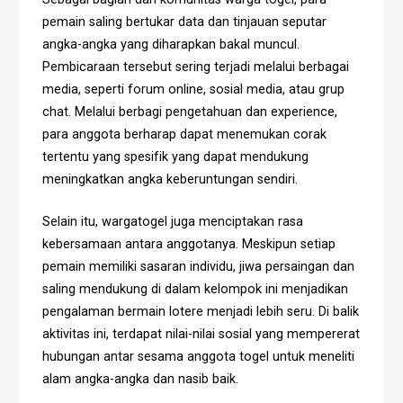
pemain saling bertukar data dan tinjauan seputar
angka-angka yang diharapkan bakal muncul.
Pembicaraan tersebut sering terjadi melalui berbagai
media, seperti forum online, sosial media, atau grup
chat. Melalui berbagi pengetahuan dan experience,
para anggota berharap dapat menemukan corak
tertentu yang spesifik yang dapat mendukung
meningkatkan angka keberuntungan sendiri.
Selain itu, wargatogel juga menciptakan rasa
kebersamaan antara anggotanya. Meskipun setiap
pemain memiliki sasaran individu, jiwa persaingan dan
saling mendukung di dalam kelompok ini menjadikan
pengalaman bermain lotere menjadi lebih seru. Di balik
aktivitas ini, terdapat nilai-nilai sosial yang mempererat
hubungan antar sesama anggota togel untuk meneliti
alam angka-angka dan nasib baik.