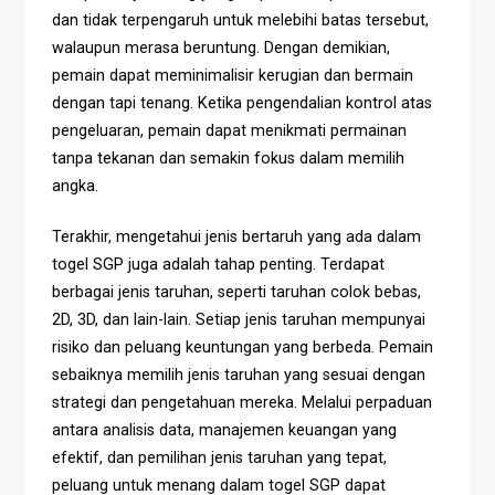
dan tidak terpengaruh untuk melebihi batas tersebut,
walaupun merasa beruntung. Dengan demikian,
pemain dapat meminimalisir kerugian dan bermain
dengan tapi tenang. Ketika pengendalian kontrol atas
pengeluaran, pemain dapat menikmati permainan
tanpa tekanan dan semakin fokus dalam memilih
angka.
Terakhir, mengetahui jenis bertaruh yang ada dalam
togel SGP juga adalah tahap penting. Terdapat
berbagai jenis taruhan, seperti taruhan colok bebas,
2D, 3D, dan lain-lain. Setiap jenis taruhan mempunyai
risiko dan peluang keuntungan yang berbeda. Pemain
sebaiknya memilih jenis taruhan yang sesuai dengan
strategi dan pengetahuan mereka. Melalui perpaduan
antara analisis data, manajemen keuangan yang
efektif, dan pemilihan jenis taruhan yang tepat,
peluang untuk menang dalam togel SGP dapat