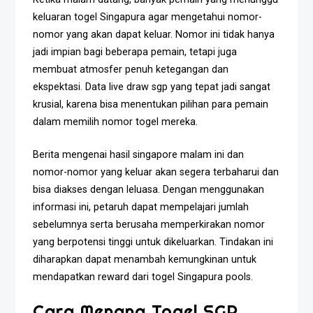
keluaran togel Singapura agar mengetahui nomor-
nomor yang akan dapat keluar. Nomor ini tidak hanya
jadi impian bagi beberapa pemain, tetapi juga
membuat atmosfer penuh ketegangan dan
ekspektasi. Data live draw sgp yang tepat jadi sangat
krusial, karena bisa menentukan pilihan para pemain
dalam memilih nomor togel mereka.
Berita mengenai hasil singapore malam ini dan
nomor-nomor yang keluar akan segera terbaharui dan
bisa diakses dengan leluasa. Dengan menggunakan
informasi ini, petaruh dapat mempelajari jumlah
sebelumnya serta berusaha memperkirakan nomor
yang berpotensi tinggi untuk dikeluarkan. Tindakan ini
diharapkan dapat menambah kemungkinan untuk
mendapatkan reward dari togel Singapura pools.
Cara Menang Togel SGP