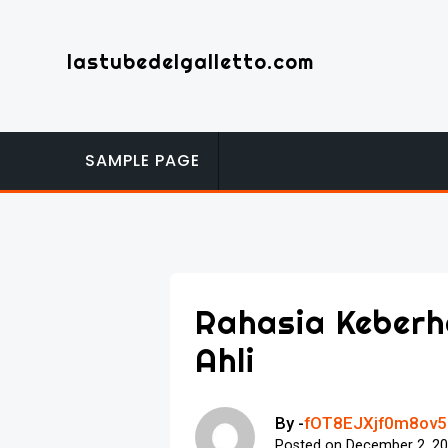
Skip
to
lastubedelgalletto.com
content
SAMPLE PAGE
Rahasia Keberha
Ahli
By -
fOT8EJXjf0m8ov5
Posted on
December 2, 2