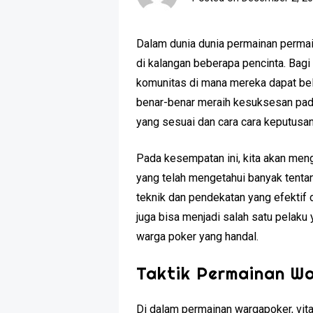
Dalam dunia dunia permainan permain
di kalangan beberapa pencinta. Bagi
komunitas di mana mereka dapat b
benar-benar meraih kesuksesan pada
yang sesuai dan cara cara keputusa
Pada kesempatan ini, kita akan men
yang telah mengetahui banyak tenta
teknik dan pendekatan yang efektif
juga bisa menjadi salah satu pelaku
warga poker yang handal.
Taktik Permainan W
Di dalam permainan wargapoker, vit