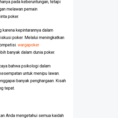
 hanya pada keberuntungan, tetapi
ngan melawan pemain
inta poker.
ng karena kepintarannya dalam
iskusi poker. Melalui meningkatkan
kompetisi.
wargapoker
ebih banyak dalam dunia poker.
percaya bahwa psikologi dalam
 kesempatan untuk menipu lawan.
enggapai banyak penghargaan. Kisah
g tepat.
ikan Anda mengetahui semua kaidah