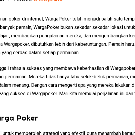
an poker di internet, WargaPoker telah menjadi salah satu tempa
 banyak pemain, WargaPoker bukan sekadar sekadar lokasi untuk 
elajar , membagikan pengalaman mereka, dan mengembangkan k
 Wargapoker, dibutuhkan lebih dari keberuntungan. Pemain haru
n yang cerdas dalam setiap permainan.
ggali rahasia sukses yang membawa keberhasilan di Wargapoker 
ng permainan. Mereka tidak hanya tahu seluk-beluk permainan, 
 dalam menang. Dengan cara mengerti apa yang mereka lakukan d
 yang sukses di Wargapoker. Mari kita memulai perjalanan ini da
arga Poker
al untuk memperoleh strategi yang efektif guna menambah kemun