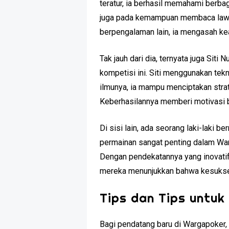
teratur, ia berhasil memahami berba
juga pada kemampuan membaca lawa
berpengalaman lain, ia mengasah ke
Tak jauh dari dia, ternyata juga Sit
kompetisi ini. Siti menggunakan tek
ilmunya, ia mampu menciptakan str
Keberhasilannya memberi motivasi be
Di sisi lain, ada seorang laki-laki 
permainan sangat penting dalam War
Dengan pendekatannya yang inovati
mereka menunjukkan bahwa kesuksesa
Tips dan Tips untu
Bagi pendatang baru di Wargapoker