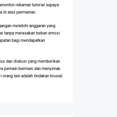
enonton rekaman tutorial supaya
a di atas permainan.
a jangan melebihi anggaran yang
ame tanpa merasakan beban emosi.
empatan bagi mendapatkan
situs dan diskusi yang memberikan
ara pemain bermain dan menyimak
orang lain adalah tindakan krusial