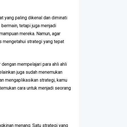
t yang paling dikenal dan diminati
bermain, tetapi juga menjadi
emampuan mereka. Namun, agar
s mengetahui strategi yang tepat
dengan mempelajari para ahli ahli
melainkan juga sudah menemukan
an mengaplikasikan strategi, kamu
n temukan cara untuk menjadi seorang
gkinan menang. Satu strategi yang