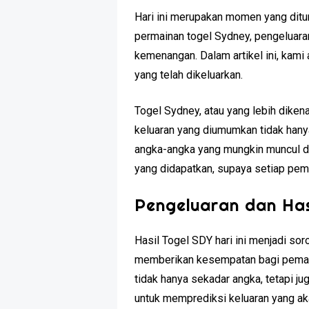
Hari ini merupakan momen yang ditu
permainan togel Sydney, pengeluara
kemenangan. Dalam artikel ini, kami 
yang telah dikeluarkan.
Togel Sydney, atau yang lebih dikena
keluaran yang diumumkan tidak hanya
angka-angka yang mungkin muncul di 
yang didapatkan, supaya setiap pem
Pengeluaran dan Has
Hasil Togel SDY hari ini menjadi s
memberikan kesempatan bagi pemain 
tidak hanya sekadar angka, tetapi ju
untuk memprediksi keluaran yang ak