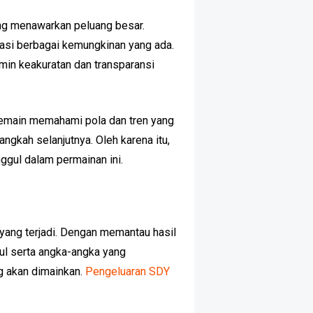
ang menawarkan peluang besar.
asi berbagai kemungkinan yang ada.
amin keakuratan dan transparansi
pemain memahami pola dan tren yang
ngkah selanjutnya. Oleh karena itu,
ggul dalam permainan ini.
yang terjadi. Dengan memantau hasil
ul serta angka-angka yang
ng akan dimainkan.
Pengeluaran SDY