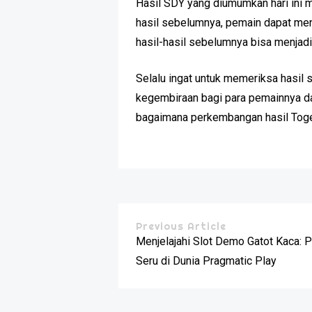
Hasil SDY yang diumumkan hari ini 
hasil sebelumnya, pemain dapat meni
hasil-hasil sebelumnya bisa menjad
Selalu ingat untuk memeriksa hasil
kegembiraan bagi para pemainnya da
bagaimana perkembangan hasil Toge
Previous Article
Menjelajahi Slot Demo Gatot Kaca:
Seru di Dunia Pragmatic Play