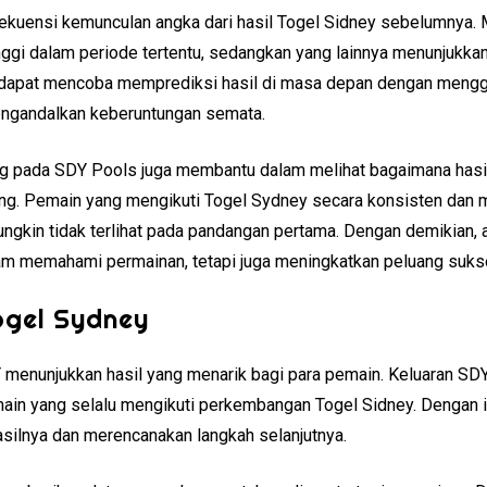
t frekuensi kemunculan angka dari hasil Togel Sidney sebelumnya
inggi dalam periode tertentu, sedangkan yang lainnya menunjukk
in dapat mencoba memprediksi hasil di masa depan dengan meng
engandalkan keberuntungan semata.
anjang pada SDY Pools juga membantu dalam melihat bagaimana h
g. Pemain yang mengikuti Togel Sydney secara konsisten dan m
kin tidak terlihat pada pandangan pertama. Dengan demikian, an
lam memahami permainan, tetapi juga meningkatkan peluang suk
ogel Sydney
Y menunjukkan hasil yang menarik bagi para pemain. Keluaran SDY
ain yang selalu mengikuti perkembangan Togel Sidney. Dengan i
asilnya dan merencanakan langkah selanjutnya.