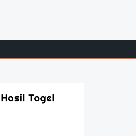
 Hasil Togel