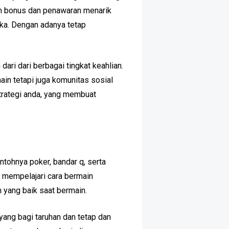
gam bonus dan penawaran menarik
ka. Dengan adanya tetap
dari dari berbagai tingkat keahlian.
ain tetapi juga komunitas sosial
strategi anda, yang membuat
tohnya poker, bandar q, serta
k mempelajari cara bermain
 yang baik saat bermain.
yang bagi taruhan dan tetap dan