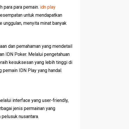
leh para para pemain.
idn play
 kesempatan untuk mendapatkan
te unggulan, menyita minat banyak
anaan dan pemahaman yang mendetail
kan IDN Poker. Melalui pengetahuan
ih kesuksesan yang lebih tinggi di
g pemain IDN Play yang handal.
lalui interface yang user-friendly,
bagai jenis permainan yang
 pelusuk nusantara.