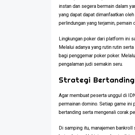
instan dan segera bermain dalam ya
yang dapat dapat dimanfaatkan ole
perlindungan yang terjamin, pemain 
Lingkungan poker dari platform ini s
Melalui adanya yang rutin rutin ser
bagi penggemar poker poker. Melalu
pengalaman judi semakin seru.
Strategi Bertanding
Agar membuat peserta unggul di IDN
permainan domino. Setiap game ini p
bertanding serta mengenali corak p
Di samping itu, manajemen bankroll 