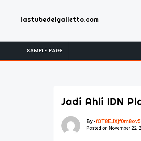
Skip
to
lastubedelgalletto.com
content
SAMPLE PAGE
Jadi Ahli IDN P
By -
fOT8EJXjf0m8ov5
Posted on
November 22, 