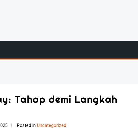
lay: Tahap demi Langkah
2025
Posted in
Uncategorized