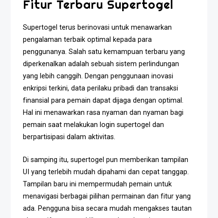
Fitur Terbaru Supertogel
Supertogel terus berinovasi untuk menawarkan
pengalaman terbaik optimal kepada para
penggunanya. Salah satu kemampuan terbaru yang
diperkenalkan adalah sebuah sistem perlindungan
yang lebih canggih. Dengan penggunaan inovasi
enkripsi terkini, data perilaku pribadi dan transaksi
finansial para pemain dapat dijaga dengan optimal.
Hal ini menawarkan rasa nyaman dan nyaman bagi
pemain saat melakukan login supertogel dan
berpartisipasi dalam aktivitas.
Di samping itu, supertogel pun memberikan tampilan
UI yang terlebih mudah dipahami dan cepat tanggap.
Tampilan baru ini mempermudah pemain untuk
menavigasi berbagai pilihan permainan dan fitur yang
ada. Pengguna bisa secara mudah mengakses tautan