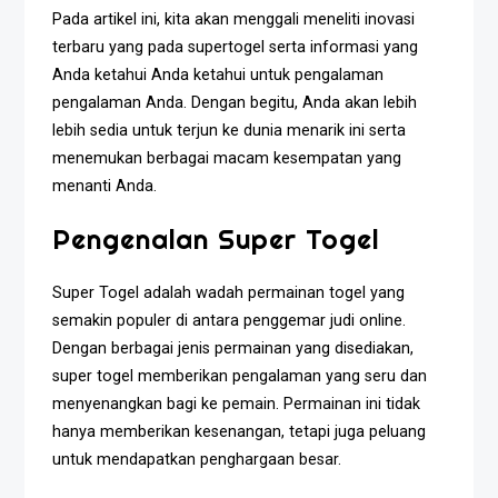
Pada artikel ini, kita akan menggali meneliti inovasi
terbaru yang pada supertogel serta informasi yang
Anda ketahui Anda ketahui untuk pengalaman
pengalaman Anda. Dengan begitu, Anda akan lebih
lebih sedia untuk terjun ke dunia menarik ini serta
menemukan berbagai macam kesempatan yang
menanti Anda.
Pengenalan Super Togel
Super Togel adalah wadah permainan togel yang
semakin populer di antara penggemar judi online.
Dengan berbagai jenis permainan yang disediakan,
super togel memberikan pengalaman yang seru dan
menyenangkan bagi ke pemain. Permainan ini tidak
hanya memberikan kesenangan, tetapi juga peluang
untuk mendapatkan penghargaan besar.