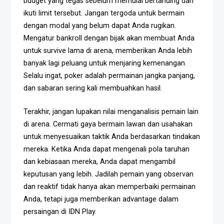
budget yang tegas sebelum memulai bertanding dan
ikuti limit tersebut. Jangan tergoda untuk bermain
dengan modal yang belum dapat Anda rugikan.
Mengatur bankroll dengan bijak akan membuat Anda
untuk survive lama di arena, memberikan Anda lebih
banyak lagi peluang untuk menjaring kemenangan.
Selalu ingat, poker adalah permainan jangka panjang,
dan sabaran sering kali membuahkan hasil.
Terakhir, jangan lupakan nilai menganalisis pemain lain
di arena. Cermati gaya bermain lawan dan usahakan
untuk menyesuaikan taktik Anda berdasarkan tindakan
mereka. Ketika Anda dapat mengenali pola taruhan
dan kebiasaan mereka, Anda dapat mengambil
keputusan yang lebih. Jadilah pemain yang observan
dan reaktif tidak hanya akan memperbaiki permainan
Anda, tetapi juga memberikan advantage dalam
persaingan di IDN Play.