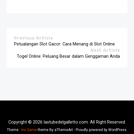
Previous Article
Petualangan Slot Gacor: Cara Menang di Slot Online
Next Article
Togel Online: Peluang Besar dalam Genggaman Anda
Copyright © 2026 lastubedelgalletto.com. All Right Reserved.
Theme :
Inx Game
theme By aThemeArt - Proudly powered by WordPress.