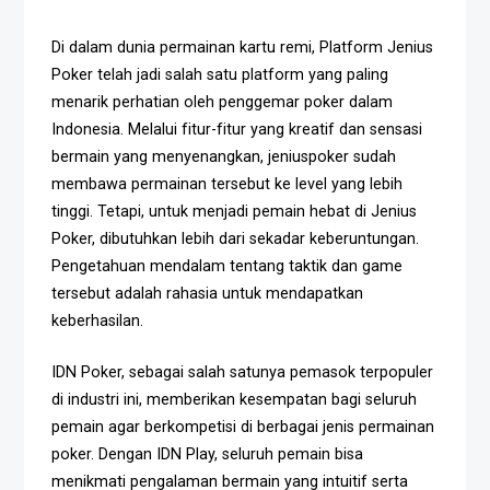
Di dalam dunia permainan kartu remi, Platform Jenius
Poker telah jadi salah satu platform yang paling
menarik perhatian oleh penggemar poker dalam
Indonesia. Melalui fitur-fitur yang kreatif dan sensasi
bermain yang menyenangkan, jeniuspoker sudah
membawa permainan tersebut ke level yang lebih
tinggi. Tetapi, untuk menjadi pemain hebat di Jenius
Poker, dibutuhkan lebih dari sekadar keberuntungan.
Pengetahuan mendalam tentang taktik dan game
tersebut adalah rahasia untuk mendapatkan
keberhasilan.
IDN Poker, sebagai salah satunya pemasok terpopuler
di industri ini, memberikan kesempatan bagi seluruh
pemain agar berkompetisi di berbagai jenis permainan
poker. Dengan IDN Play, seluruh pemain bisa
menikmati pengalaman bermain yang intuitif serta