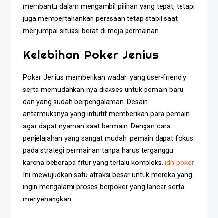
membantu dalam mengambil pilihan yang tepat, tetapi
juga mempertahankan perasaan tetap stabil saat
menjumpai situasi berat di meja permainan.
Kelebihan Poker Jenius
Poker Jenius memberikan wadah yang user-friendly
serta memudahkan nya diakses untuk pemain baru
dan yang sudah berpengalaman. Desain
antarmukanya yang intuitif memberikan para pemain
agar dapat nyaman saat bermain. Dengan cara
penjelajahan yang sangat mudah, pemain dapat fokus
pada strategi permainan tanpa harus terganggu
karena beberapa fitur yang terlalu kompleks.
idn poker
Ini mewujudkan satu atraksi besar untuk mereka yang
ingin mengalami proses berpoker yang lancar serta
menyenangkan.