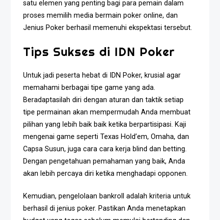
satu elemen yang penting bagi para pemain dalam
proses memilih media bermain poker online, dan
Jenius Poker berhasil memenuhi ekspektasi tersebut.
Tips Sukses di IDN Poker
Untuk jadi peserta hebat di IDN Poker, krusial agar
memahami berbagai tipe game yang ada.
Beradaptasilah diri dengan aturan dan taktik setiap
tipe permainan akan mempermudah Anda membuat
pilihan yang lebih baik baik ketika berpartisipasi. Kaji
mengenai game seperti Texas Hold’em, Omaha, dan
Capsa Susun, juga cara cara kerja blind dan betting.
Dengan pengetahuan pemahaman yang baik, Anda
akan lebih percaya diri ketika menghadapi opponen.
Kemudian, pengelolaan bankroll adalah kriteria untuk
berhasil di jenius poker. Pastikan Anda menetapkan