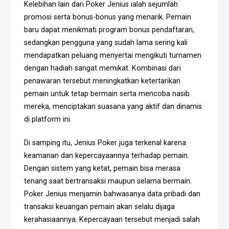
Kelebihan lain dari Poker Jenius ialah sejumlah
promosi serta bonus-bonus yang menarik. Pemain
baru dapat menikmati program bonus pendaftaran,
sedangkan pengguna yang sudah lama sering kali
mendapatkan peluang menyertai mengikuti turnamen
dengan hadiah sangat memikat. Kombinasi dari
penawaran tersebut meningkatkan ketertarikan
pemain untuk tetap bermain serta mencoba nasib
mereka, menciptakan suasana yang aktif dan dinamis
di platform ini.
Di samping itu, Jenius Poker juga terkenal karena
keamanan dan kepercayaannya terhadap pemain.
Dengan sistem yang ketat, pemain bisa merasa
tenang saat bertransaksi maupun selama bermain.
Poker Jenius menjamin bahwasanya data pribadi dan
transaksi keuangan pemain akan selalu dijaga
kerahasiaannya. Kepercayaan tersebut menjadi salah