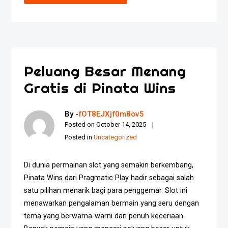
Peluang Besar Menang
Gratis di Pinata Wins
By -
fOT8EJXjf0m8ov5
Posted on
October 14, 2025
Posted in
Uncategorized
Di dunia permainan slot yang semakin berkembang,
Pinata Wins dari Pragmatic Play hadir sebagai salah
satu pilihan menarik bagi para penggemar. Slot ini
menawarkan pengalaman bermain yang seru dengan
tema yang berwarna-warni dan penuh keceriaan.