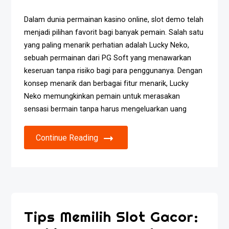
Dalam dunia permainan kasino online, slot demo telah
menjadi pilihan favorit bagi banyak pemain. Salah satu
yang paling menarik perhatian adalah Lucky Neko,
sebuah permainan dari PG Soft yang menawarkan
keseruan tanpa risiko bagi para penggunanya. Dengan
konsep menarik dan berbagai fitur menarik, Lucky
Neko memungkinkan pemain untuk merasakan
sensasi bermain tanpa harus mengeluarkan uang
Continue Reading
Tips Memilih Slot Gacor: