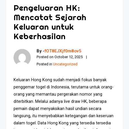
Pengeluaran HK:
Mencatat Sejarah
Keluaran untuk
Keberhasilan
By -
fOT8EJXjf0m8ov5
Posted on
October 12, 2025
Posted in
Uncategorized
Keluaran Hong Kong sudah menjadi fokus banyak
penggemar togel di Indonesia, terutama untuk orang-
orang yang memantau pergerakan nomor yang
diterbitkan. Melalui adanya live draw HK, beberapa
pemain dapat menyaksikan hasil undian secara
langsung, itu menyebabkan ketegangan dan keseruan
dalam togel. Data Hong Kong yang tersedia tersedia