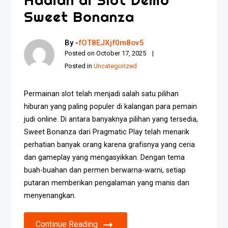
Sweet Bonanza
By -
fOT8EJXjf0m8ov5
Posted on
October 17, 2025
Posted in
Uncategorized
Permainan slot telah menjadi salah satu pilihan
hiburan yang paling populer di kalangan para pemain
judi online. Di antara banyaknya pilihan yang tersedia,
Sweet Bonanza dari Pragmatic Play telah menarik
perhatian banyak orang karena grafisnya yang ceria
dan gameplay yang mengasyikkan. Dengan tema
buah-buahan dan permen berwarna-warni, setiap
putaran memberikan pengalaman yang manis dan
menyenangkan.
Continue Reading