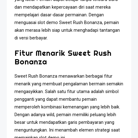
dan mendapatkan kepercayaan diri saat mereka
mempelajari dasar-dasar permainan. Dengan
menguasai slot demo Sweet Rush Bonanza, pemain
akan merasa lebih siap untuk menghadapi tantangan
di versi berbayar.
Fitur Menarik Sweet Rush
Bonanza
Sweet Rush Bonanza menawarkan berbagai fitur
menarik yang membuat pengalaman bermain semakin
mengasyikkan. Salah satu fitur utama adalah simbol
pengganti yang dapat membantu pemain
memperoleh kombinasi kemenangan yang lebih baik.
Dengan adanya wild, pemain memiliki peluang lebih
besar untuk mendapatkan garis pembayaran yang
menguntungkan. Ini menambah elemen strategi saat
memainkan slot demo ini.