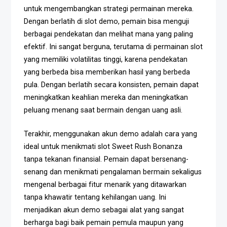
untuk mengembangkan strategi permainan mereka.
Dengan berlatih di slot demo, pemain bisa menguji
berbagai pendekatan dan melihat mana yang paling
efektif. Ini sangat berguna, terutama di permainan slot
yang memiliki volatilitas tinggi, karena pendekatan
yang berbeda bisa memberikan hasil yang berbeda
pula. Dengan berlatih secara konsisten, pemain dapat
meningkatkan keahlian mereka dan meningkatkan
peluang menang saat bermain dengan uang asli.
Terakhir, menggunakan akun demo adalah cara yang
ideal untuk menikmati slot Sweet Rush Bonanza
tanpa tekanan finansial. Pemain dapat bersenang-
senang dan menikmati pengalaman bermain sekaligus
mengenal berbagai fitur menarik yang ditawarkan
tanpa khawatir tentang kehilangan uang. Ini
menjadikan akun demo sebagai alat yang sangat
berharga bagi baik pemain pemula maupun yang