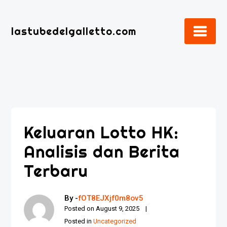
Skip
to
lastubedelgalletto.com
content
Keluaran Lotto HK:
Analisis dan Berita
Terbaru
By -
fOT8EJXjf0m8ov5
Posted on
August 9, 2025
Posted in
Uncategorized