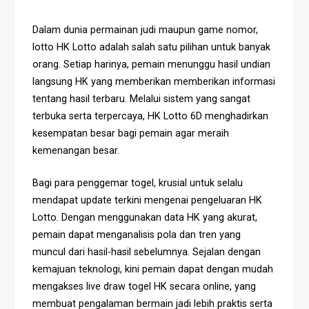
Dalam dunia permainan judi maupun game nomor,
lotto HK Lotto adalah salah satu pilihan untuk banyak
orang. Setiap harinya, pemain menunggu hasil undian
langsung HK yang memberikan memberikan informasi
tentang hasil terbaru. Melalui sistem yang sangat
terbuka serta terpercaya, HK Lotto 6D menghadirkan
kesempatan besar bagi pemain agar meraih
kemenangan besar.
Bagi para penggemar togel, krusial untuk selalu
mendapat update terkini mengenai pengeluaran HK
Lotto. Dengan menggunakan data HK yang akurat,
pemain dapat menganalisis pola dan tren yang
muncul dari hasil-hasil sebelumnya. Sejalan dengan
kemajuan teknologi, kini pemain dapat dengan mudah
mengakses live draw togel HK secara online, yang
membuat pengalaman bermain jadi lebih praktis serta