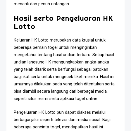
menarik dan penuh rintangan.
Hasil serta Pengeluaran HK
Lotto
Keluaran HK Lotto merupakan data krusial untuk
beberapa pemain togel untuk menginginkan
mengetahui tentang hasil undian terbaru. Setiap hasil
undian langsung HK mengungkapkan angka-angka
yang telah ditarik serta berfungsi sebagai patokan
bagi ikut serta untuk mengecek tiket mereka. Hasil ini
umumnya dilakukan pada yang telah ditentukan serta
bisa diambil secara langsung dari berbagai media,
seperti situs resmi serta aplikasi togel online.
Pengeluaran HK Lotto pun dapat diakses melalui
berbagai jalur seperti televisi dan media sosial. Bagi
beberapa pencinta togel, mendapatkan hasil ini