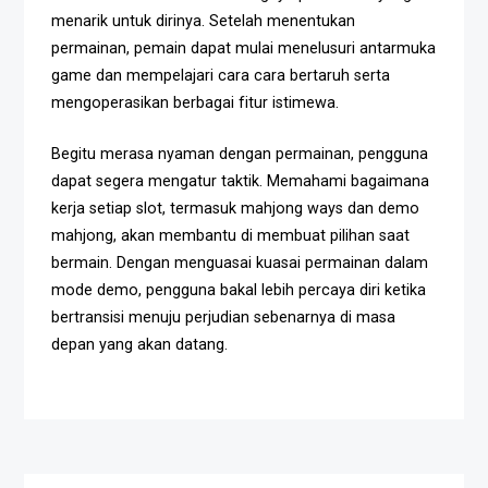
menarik untuk dirinya. Setelah menentukan
permainan, pemain dapat mulai menelusuri antarmuka
game dan mempelajari cara cara bertaruh serta
mengoperasikan berbagai fitur istimewa.
Begitu merasa nyaman dengan permainan, pengguna
dapat segera mengatur taktik. Memahami bagaimana
kerja setiap slot, termasuk mahjong ways dan demo
mahjong, akan membantu di membuat pilihan saat
bermain. Dengan menguasai kuasai permainan dalam
mode demo, pengguna bakal lebih percaya diri ketika
bertransisi menuju perjudian sebenarnya di masa
depan yang akan datang.