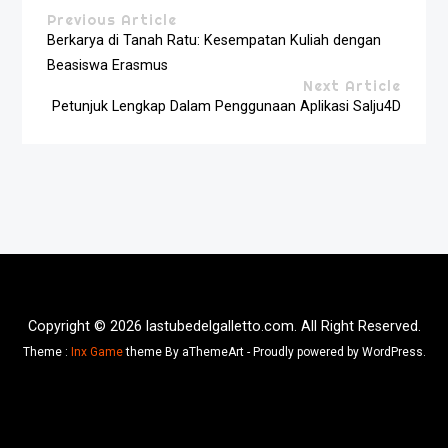
Previous Article
Berkarya di Tanah Ratu: Kesempatan Kuliah dengan
Beasiswa Erasmus
Next Article
Petunjuk Lengkap Dalam Penggunaan Aplikasi Salju4D
Copyright © 2026 lastubedelgalletto.com. All Right Reserved.
Theme :
Inx Game
theme By aThemeArt - Proudly powered by WordPress.