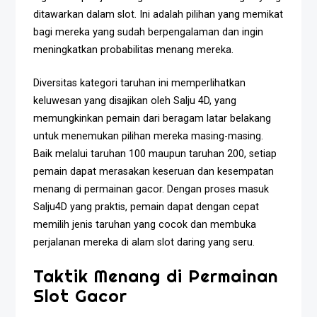
ditawarkan dalam slot. Ini adalah pilihan yang memikat
bagi mereka yang sudah berpengalaman dan ingin
meningkatkan probabilitas menang mereka.
Diversitas kategori taruhan ini memperlihatkan
keluwesan yang disajikan oleh Salju 4D, yang
memungkinkan pemain dari beragam latar belakang
untuk menemukan pilihan mereka masing-masing.
Baik melalui taruhan 100 maupun taruhan 200, setiap
pemain dapat merasakan keseruan dan kesempatan
menang di permainan gacor. Dengan proses masuk
Salju4D yang praktis, pemain dapat dengan cepat
memilih jenis taruhan yang cocok dan membuka
perjalanan mereka di alam slot daring yang seru.
Taktik Menang di Permainan
Slot Gacor